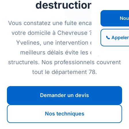
destruction
Nou
Vous constatez une fuite encastrée dans
votre domicile à Chevreuse ? Dans les
📞 Appeler
Yvelines, une intervention dans les
meilleurs délais évite les dégâts
structurels. Nos professionnels couvrent
tout le département 78.
Demander un devis
Nos techniques