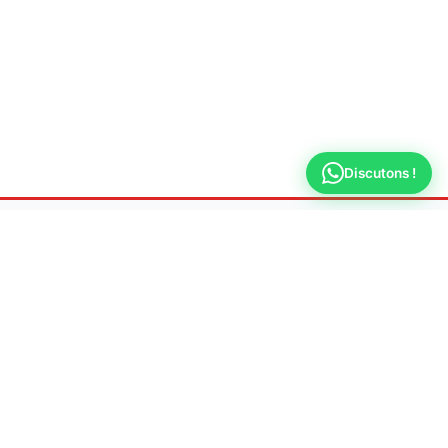
Discutons !
Fuite Recherche
Versailles
Spécialiste en recherche de fuite d'eau non
destructive
📍 Adresse
78000 Versailles