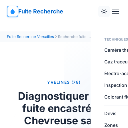
Fuite Recherche
Fuite Recherche Versailles
Recherche fuite Chevreuse — localisation minutieuse
TECHNIQUE
Caméra th
Gaz traceu
Électro-ac
YVELINES (78)
Inspection
Diagnostiquer une
Colorant f
fuite encastrée à
Devis
Chevreuse sans
Zones