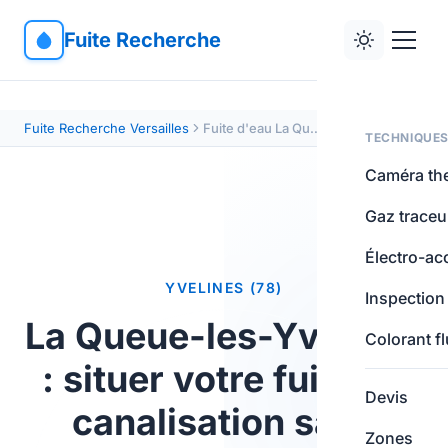
Fuite Recherche
Fuite Recherche Versailles
Fuite d'eau La Queue-les-Yvelines 78940 — sans démolition
TECHNIQUE
Caméra th
Gaz traceu
Électro-ac
YVELINES (78)
Inspection
La Queue-les-Yvelines
Colorant f
: situer votre fuite de
Devis
canalisation sans
Zones