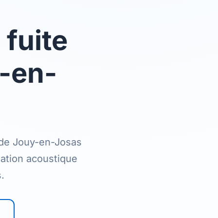
 fuite
y-en-
s de Jouy-en-Josas
élation acoustique
.