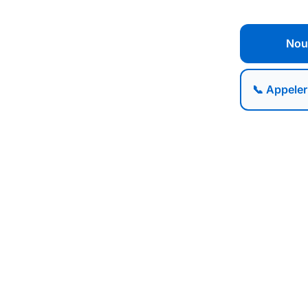
Nou
📞 Appeler