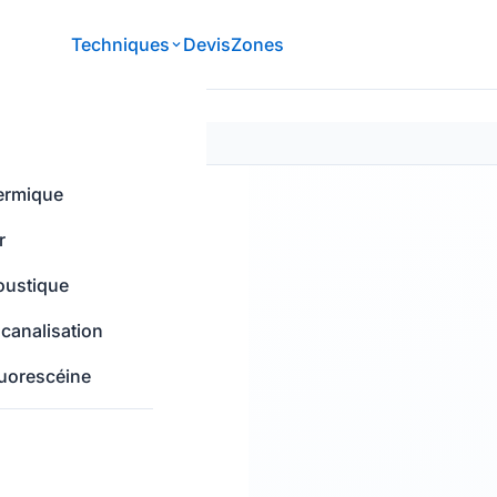
Techniques
Devis
Zones
0 — intervention prioritaire
S
ermique
r
oustique
 canalisation
luorescéine