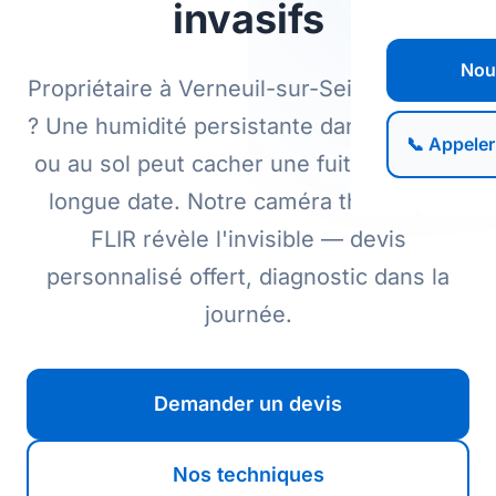
invasifs
Nou
Propriétaire à Verneuil-sur-Seine (78480)
? Une humidité persistante dans les murs
📞 Appeler
ou au sol peut cacher une fuite d'eau de
longue date. Notre caméra thermique
FLIR révèle l'invisible — devis
personnalisé offert, diagnostic dans la
journée.
Demander un devis
Nos techniques