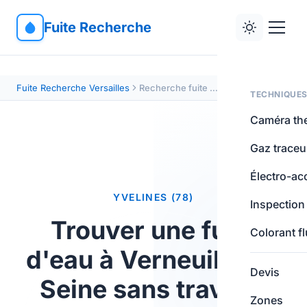
Fuite Recherche
Fuite Recherche Versailles
Recherche fuite Verneuil-sur-Seine — localisation minutieuse
TECHNIQUE
Caméra th
Gaz traceu
Électro-ac
YVELINES (78)
Inspection
Trouver une fuite
Colorant f
d'eau à Verneuil-sur-
Devis
Seine sans travaux
Zones