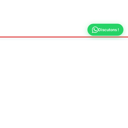
Discutons !
Fuite Recherche
Versailles
Spécialiste en recherche de fuite d'eau non
destructive
📍 Adresse
78000 Versailles
📞 Téléphone
09 70 44 66 31