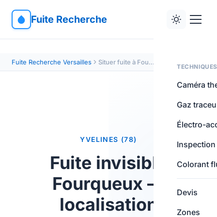
Fuite Recherche
Fuite Recherche Versailles
Situer fuite à Fourqueux (78112)
TECHNIQUE
Caméra th
Gaz traceu
Électro-ac
YVELINES (78)
Inspection
Fuite invisible
Colorant f
Fourqueux —
Devis
localisation
Zones