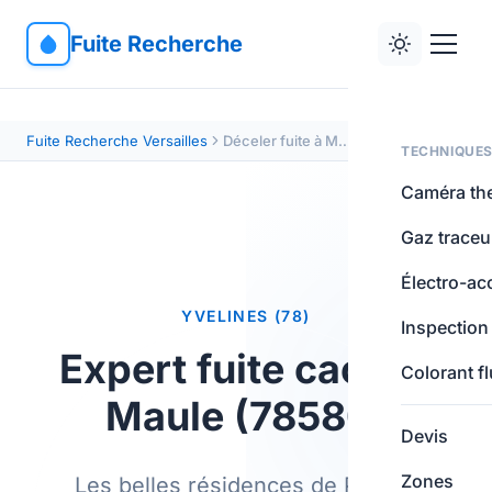
Fuite Recherche
Fuite Recherche Versailles
Déceler fuite à Maule (78580)
TECHNIQUE
Caméra th
Gaz traceu
Électro-ac
YVELINES (78)
Inspection
Expert fuite cachée
Colorant f
Maule (78580)
Devis
Zones
Les belles résidences de Poissy,