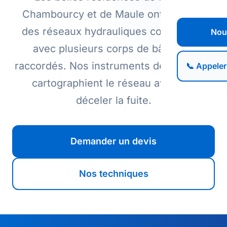
Chambourcy et de Maule ont souvent
des réseaux hydrauliques complexes,
Nou
avec plusieurs corps de bâtiment
raccordés. Nos instruments de précision
📞 Appeler
cartographient le réseau avant de
déceler la fuite.
Demander un devis
Nos techniques