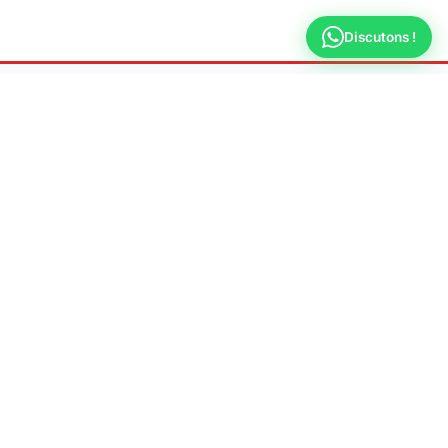
Discutons !
Fuite Recherche
Versailles
Spécialiste en recherche de fuite d'eau non
destructive
📍 Adresse
78000 Versailles
📞 Téléphone
09 70 44 66 31
🕐 Horaires
Lun-Ven : 8h - 20h