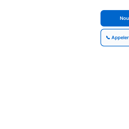
Nou
📞 Appeler