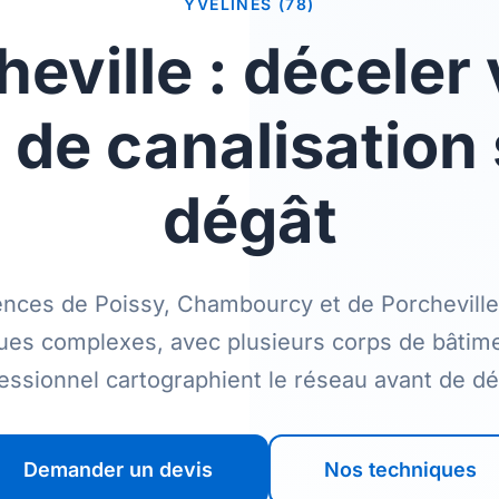
YVELINES (78)
heville : déceler 
e de canalisation
dégât
ences de Poissy, Chambourcy et de Porchevill
ues complexes, avec plusieurs corps de bâtim
essionnel cartographient le réseau avant de déc
Demander un devis
Nos techniques