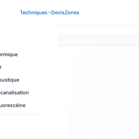
Techniques
Devis
Zones
 78440 — sans dégât
S
ermique
r
oustique
 canalisation
luorescéine