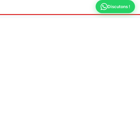
Discutons !
Fuite Recherche
Versailles
Spécialiste en recherche de fuite d'eau non
destructive
📍 Adresse
78000 Versailles
📞 Téléphone
09 70 44 66 31
🕐 Horaires
Lun-Ven : 8h - 20h
Samedi : 9h - 18h