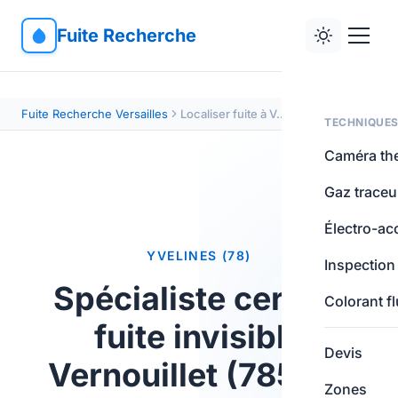
Fuite Recherche
Fuite Recherche Versailles
Localiser fuite à Vernouillet (78540)
TECHNIQUE
Caméra th
Gaz traceu
Électro-ac
YVELINES (78)
Inspection
Spécialiste certifié
Colorant f
fuite invisible
Devis
Vernouillet (78540)
Zones