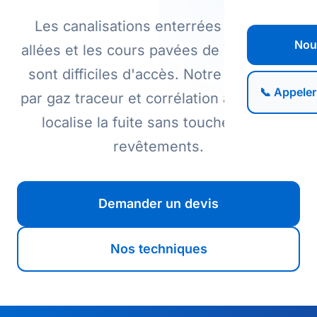
Les canalisations enterrées sous les
Nou
allées et les cours pavées de Vernouillet
sont difficiles d'accès. Notre détection
📞 Appeler
par gaz traceur et corrélation acoustique
localise la fuite sans toucher à vos
revêtements.
Demander un devis
Nos techniques